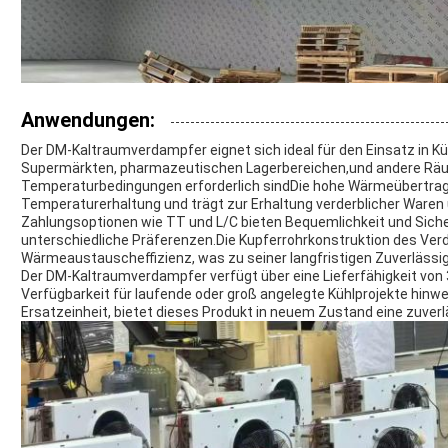
Anwendungen:
Der DM-Kaltraumverdampfer eignet sich ideal für den Einsatz in K
Supermärkten, pharmazeutischen Lagerbereichen,und andere Räume
Temperaturbedingungen erforderlich sindDie hohe Wärmeübertragun
Temperaturerhaltung und trägt zur Erhaltung verderblicher Waren 
Zahlungsoptionen wie TT und L/C bieten Bequemlichkeit und Siche
unterschiedliche Präferenzen.Die Kupferrohrkonstruktion des Ver
Wärmeaustauscheffizienz, was zu seiner langfristigen Zuverlässigk
Der DM-Kaltraumverdampfer verfügt über eine Lieferfähigkeit von 
Verfügbarkeit für laufende oder groß angelegte Kühlprojekte hinwei
Ersatzeinheit, bietet dieses Produkt in neuem Zustand eine zuve