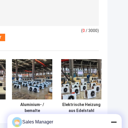
(
0
/ 3000)
Aluminium- /
Elektrische Heizung
bemalte
aus Edelstahl
Stampboard-
Kaltraumverdampfer
Sales Manager
Kaltlager-
mit