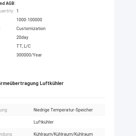
nd AGB:
antity:
1
1000-100000
:
Customization
20day
TT, L/C
300000/Year
rmeübertragung Luftkühler
ung:
Niedrige Temperatur-Speicher
Luftkühler
ndung:
Kühlraum/Kühlraum/Kühlraum