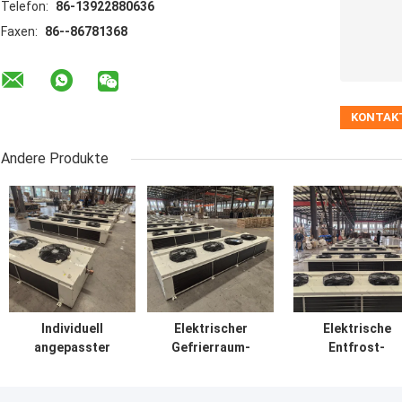
Telefon:
86-13922880636
Faxen:
86--86781368
Andere Produkte
Individuell
Elektrischer
Elektrische
angepasster
Gefrierraum-
Entfrost-
Kaltraumverdampfer
Kaltlager-
Kaltraum-
für die chemische
Dampfer,
Averdampfer-