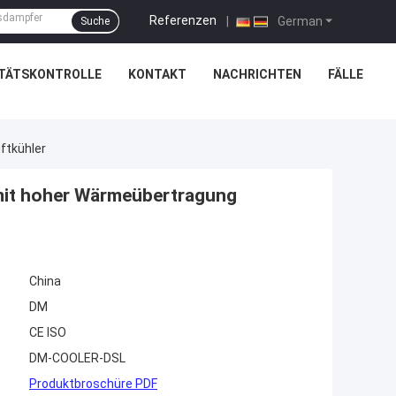
Referenzen
|
German
Suche
ITÄTSKONTROLLE
KONTAKT
NACHRICHTEN
FÄLLE
ftkühler
mit hoher Wärmeübertragung
China
DM
CE ISO
DM-COOLER-DSL
Produktbroschüre PDF