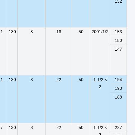
132
1
130
3
16
50
2001/1/2
153
150
147
1
130
3
22
50
1-1/2 ×
194
2
190
188
/
130
3
22
50
1-1/2 ×
227
2