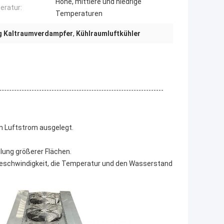
Hohe, mittlere und niedrige
ratur:
Temperaturen
g Kaltraumverdampfer
,
Kühlraumluftkühler
en Luftstrom ausgelegt.
lung größerer Flächen.
rgeschwindigkeit, die Temperatur und den Wasserstand