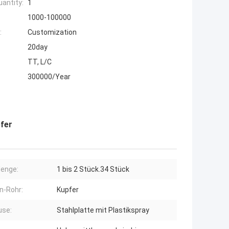
antity:
1
1000-100000
:
Customization
20day
TT, L/C
300000/Year
pfer
enge:
1 bis 2 Stück.34 Stück
n-Rohr:
Kupfer
use:
Stahlplatte mit Plastikspray