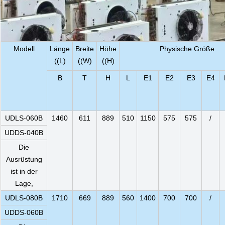
Modell
Länge
Breite
Höhe
Physische Größe
((L)
((W)
((H)
B
T
H
L
E1
E2
E3
E4
UDLS-060B
1460
611
889
510
1150
575
575
/
UDDS-040B
Die
Ausrüstung
ist in der
Lage,
UDLS-080B
1710
669
889
560
1400
700
700
/
UDDS-060B