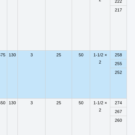
222
217
675
130
3
25
50
1-1/2 ×
258
2
255
252
650
130
3
25
50
1-1/2 ×
274
2
267
260