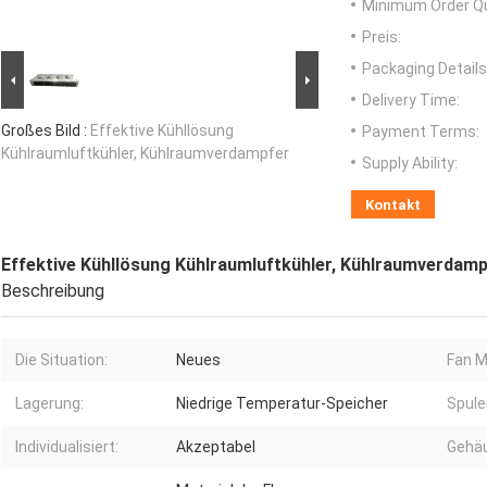
Minimum Order Qu
Preis:
Packaging Details
Delivery Time:
Großes Bild :
Effektive Kühllösung
Payment Terms:
Kühlraumluftkühler, Kühlraumverdampfer
Supply Ability:
Kontakt
Effektive Kühllösung Kühlraumluftkühler, Kühlraumverdam
Beschreibung
Die Situation:
Neues
Fan M
Lagerung:
Niedrige Temperatur-Speicher
Spule
Individualisiert:
Akzeptabel
Gehä