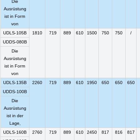
Die
Ausrüstung
ist in Form
von
UDLS-105B
1810
719
889
610
1500
750
750
/
UDDS-080B
Die
Ausrüstung
ist in Form
von
UDLS-135B
2260
719
889
610
1950
650
650
650
UDDS-100B
Die
Ausrüstung
ist in der
Lage,
UDLS-160B
2760
719
889
610
2450
817
816
817