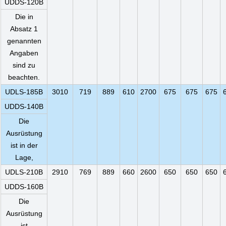
UDDS-120B
Die in
Absatz 1
genannten
Angaben
sind zu
beachten.
UDLS-185B
3010
719
889
610
2700
675
675
675
UDDS-140B
Die
Ausrüstung
ist in der
Lage,
UDLS-210B
2910
769
889
660
2600
650
650
650
UDDS-160B
Die
Ausrüstung
ist