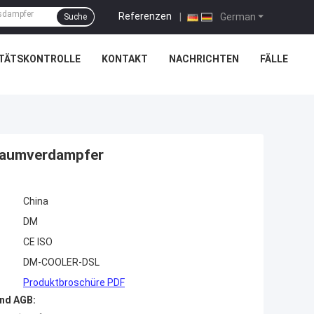
Referenzen
|
German
Suche
ITÄTSKONTROLLE
KONTAKT
NACHRICHTEN
FÄLLE
lraumverdampfer
China
DM
CE ISO
DM-COOLER-DSL
Produktbroschüre PDF
nd AGB: