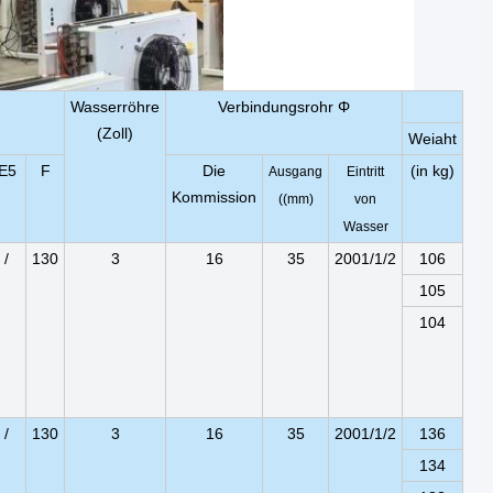
Wasserröhre
Verbindungsrohr Φ
(Zoll)
Weiaht
E5
F
Die
(in kg)
Ausgang
Eintritt
Kommission
((mm)
von
Wasser
/
130
3
16
35
2001/1/2
106
105
104
/
130
3
16
35
2001/1/2
136
134