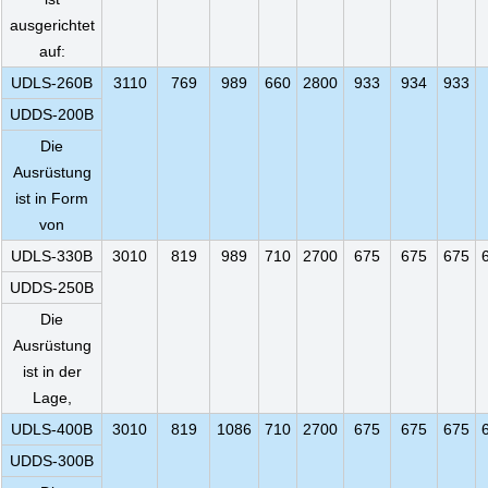
ausgerichtet
auf:
UDLS-260B
3110
769
989
660
2800
933
934
933
UDDS-200B
Die
Ausrüstung
ist in Form
von
UDLS-330B
3010
819
989
710
2700
675
675
675
UDDS-250B
Die
Ausrüstung
ist in der
Lage,
UDLS-400B
3010
819
1086
710
2700
675
675
675
UDDS-300B