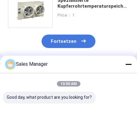
Spezialisierte
Kupferrohrtemperaturspeicher
Industrieverdampfer
Price： 1
Kühlraumverdampfer
Fortsetzen
Sales Manager
Empfohlene Produkte
10:00 AM
Good day, what product are you looking for?
Industrielle
Aluminium-
Aluminium-
Verdampfungsluftkühler
Lamellen-Material-
Lamellenmater