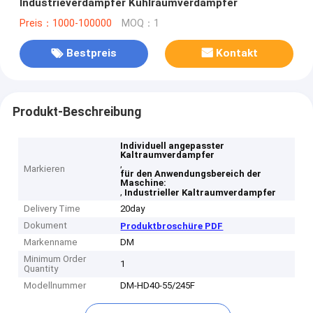
Industrieverdampfer Kühlraumverdampfer
Preis：1000-100000
MOQ：1
Bestpreis
Kontakt
Produkt-Beschreibung
Individuell angepasster
Kaltraumverdampfer
,
Markieren
für den Anwendungsbereich der
Maschine:
,
Industrieller Kaltraumverdampfer
Delivery Time
20day
Dokument
Produktbroschüre PDF
Markenname
DM
Minimum Order
1
Quantity
Modellnummer
DM-HD40-55/245F