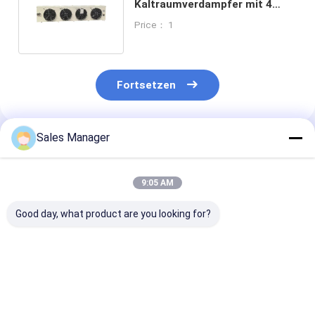
Kaltraumverdampfer mit 4
Stück Lüfter Qty / elektrische
Price： 1
Auftauen
Fortsetzen
Sales Manager
Empfohlene Produkte
9:05 AM
Good day, what product are you looking for?
Industrielle
Aluminium-
Aluminium-
Verdampfungsluftkühler
Lamellen-Material-
Lamellenmater
Verdampfer für den
Kühlraumverdampfer
Kühlraumverd