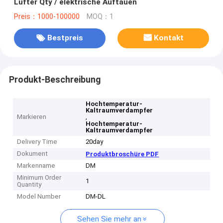
Lüfter Qty / elektrische Auftauen
Preis：1000-100000
MOQ：1
Bestpreis
Kontakt
Produkt-Beschreibung
Hochtemperatur-
Kaltraumverdampfer
Markieren
,
Hochtemperatur-
Kaltraumverdampfer
Delivery Time
20day
Dokument
Produktbroschüre PDF
Markenname
DM
Minimum Order
1
Quantity
Model Number
DM-DL
Sehen Sie mehr an