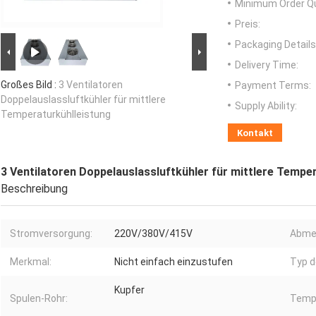
Minimum Order Qu
Preis:
Packaging Details
Delivery Time:
Großes Bild :
3 Ventilatoren
Payment Terms:
Doppelauslassluftkühler für mittlere
Supply Ability:
Temperaturkühlleistung
Kontakt
3 Ventilatoren Doppelauslassluftkühler für mittlere Tempe
Beschreibung
Stromversorgung:
220V/380V/415V
Abme
Merkmal:
Nicht einfach einzustufen
Typ d
Kupfer
Spulen-Rohr:
Tempe