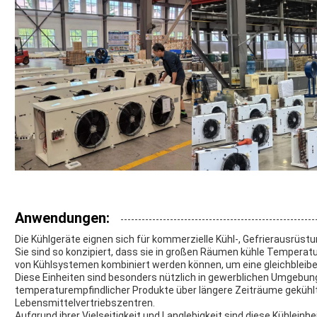
Anwendungen:
Die Kühlgeräte eignen sich für kommerzielle Kühl-, Gefrierausrüst
Sie sind so konzipiert, dass sie in großen Räumen kühle Temperatur
von Kühlsystemen kombiniert werden können, um eine gleichbleiben
Diese Einheiten sind besonders nützlich in gewerblichen Umgebu
temperaturempfindlicher Produkte über längere Zeiträume geküh
Lebensmittelvertriebszentren.
Aufgrund ihrer Vielseitigkeit und Langlebigkeit sind diese Kühleinh