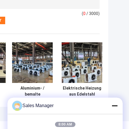
(
0
/ 3000)
Aluminium- /
Elektrische Heizung
bemalte
aus Edelstahl
Stampboard-
Kaltraumverdampfer
Sales Manager
Kaltlager-
mit
ie
Dampfer im
Luftkühlerkühlung
Kühlsystem
8:00 AM