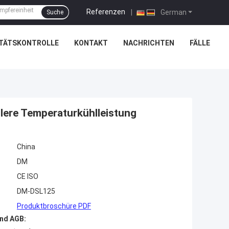
Referenzen
|
German
Suche
ITÄTSKONTROLLE
KONTAKT
NACHRICHTEN
FÄLLE
tlere Temperaturkühlleistung
China
DM
CE ISO
DM-DSL125
Produktbroschüre PDF
nd AGB: