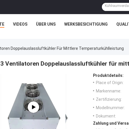
TE
VIDEOS
ÜBER UNS
WERKSBESICHTIGUNG
QUAL
atoren Doppelauslassluftkühler Für Mittlere Temperaturkühlleistung
3 Ventilatoren Doppelauslassluftkühler für mit
Produktdetails:
Place of Origin:
Markenname:
Zertifizierung:
Modellnummer:
Dokument:
Zahlung und Versa