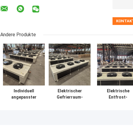
Andere Produkte
Individuell
Elektrischer
Elektrische
angepasster
Gefrierraum-
Entfrost-
Kaltraumverdampfer
Kaltlager-
Kaltraum-
für die chemische
Dampfer,
Averdampfer-
Industrie / leichte
Edelstahl-
Luftkühler für d
Industrie
Dampfer-
Kaltlagerung
Luftkühler