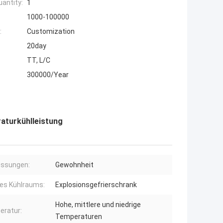
antity:
1
1000-100000
:
Customization
20day
TT, L/C
300000/Year
raturkühlleistung
ssungen:
Gewohnheit
es Kühlraums:
Explosionsgefrierschrank
Hohe, mittlere und niedrige
ratur:
Temperaturen