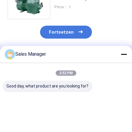
Teilen und langlebig für
Price： 1
schwere Anwendungen
Fortsetzen
Sales Manager
Empfohlene Produkte
2:52 PM
Good day, what product are you looking for?
Langlebiger,
220-240V/50Hz
120 V Industri
industrieller,
leistungsstarker
Rollkompresso
tragbarer
Luftkühlerkompressor
Hersteller für
Kompressor mit
für Kühlräume bis zu
Kühlsysteme