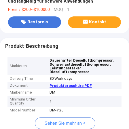
und langlebig für schwere Anwendungen
Preis：$200~$100000
MOQ：1
Bestpreis
Kontakt
Produkt-Beschreibung
,
Dauerhafter Dieselluftkompressor
,
Schwerlastdieselluftkompressor
Markieren
Leistungsstarker
Dieselluftkompressor
Delivery Time
30 Work days
Dokument
Produktbroschüre PDF
Markenname
DM
Minimum Order
1
Quantity
Model Number
DM-YSJ
Sehen Sie mehr an