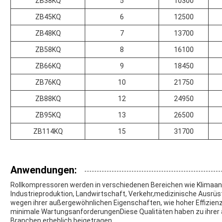
ZB38KQ
5
10300
ZB45KQ
6
12500
ZB48KQ
7
13700
ZB58KQ
8
16100
ZB66KQ
9
18450
ZB76KQ
10
21750
ZB88KQ
12
24950
ZB95KQ
13
26500
ZB114KQ
15
31700
Anwendungen:
Rollkompressoren werden in verschiedenen Bereichen wie Klima
Industrieproduktion, Landwirtschaft, Verkehr,medizinische Ausrüs
wegen ihrer außergewöhnlichen Eigenschaften, wie hoher Effizien
minimale WartungsanforderungenDiese Qualitäten haben zu ihrer a
Branchen erheblich beigetragen.