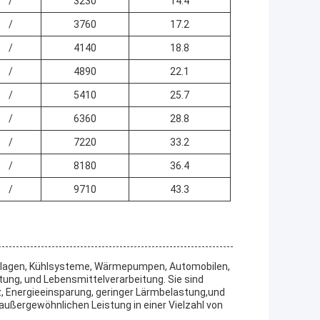
/
3230
14.4
/
3760
17.2
/
4140
18.8
/
4890
22.1
/
5410
25.7
/
6360
28.8
/
7220
33.2
/
8180
36.4
/
9710
43.3
anlagen, Kühlsysteme, Wärmepumpen, Automobilen,
tung, und Lebensmittelverarbeitung. Sie sind
z, Energieeinsparung, geringer Lärmbelastung,und
ußergewöhnlichen Leistung in einer Vielzahl von