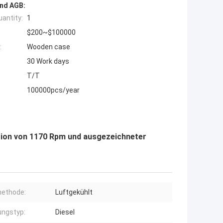
nd AGB:
antity:
1
$200~$100000
:
Wooden case
30 Work days
T/T
100000pcs/year
ion von 1170 Rpm und ausgezeichneter
methode:
Luftgekühlt
ungstyp:
Diesel