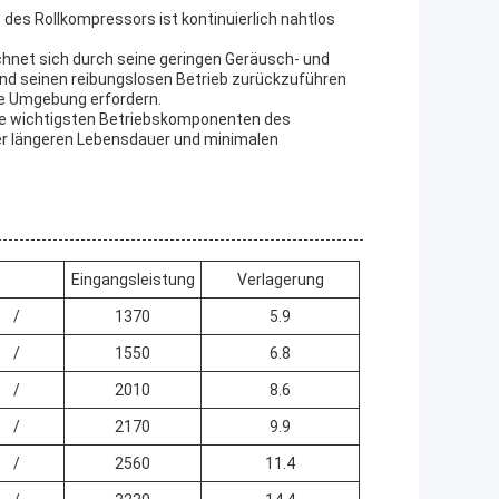
es Rollkompressors ist kontinuierlich nahtlos
chnet sich durch seine geringen Geräusch- und
und seinen reibungslosen Betrieb zurückzuführen
ge Umgebung erfordern.
 die wichtigsten Betriebskomponenten des
ner längeren Lebensdauer und minimalen
Eingangsleistung
Verlagerung
/
1370
5.9
/
1550
6.8
/
2010
8.6
/
2170
9.9
/
2560
11.4