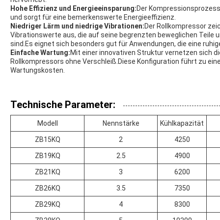
Hohe Effizienz und Energieeinsparung:
Der Kompressionsprozess d
und sorgt für eine bemerkenswerte Energieeffizienz.
Niedriger Lärm und niedrige Vibrationen:
Der Rollkompressor zei
Vibrationswerte aus, die auf seine begrenzten beweglichen Teile 
sind.Es eignet sich besonders gut für Anwendungen, die eine ruhi
Einfache Wartung:
Mit einer innovativen Struktur vernetzen sich
Rollkompressors ohne Verschleiß.Diese Konfiguration führt zu ei
Wartungskosten.
Technische Parameter:
Modell
Nennstärke
Kühlkapazität
ZB15KQ
2
4250
ZB19KQ
2.5
4900
ZB21KQ
3
6200
ZB26KQ
3.5
7350
ZB29KQ
4
8300