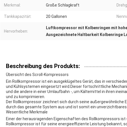
Merkmal:
Große Schlagkraft
Drehg
Tankkapazität:
20 Gallonen
Nennv
Luftkompressor mit Kolbenringen mit hohe
Hervorheben:
Ausgezeichnete Haltbarkeit Kolbenringe 
Beschreibung des Produkts:
Übersicht des Scroll-Kompressors
Ein Rollkompressor ist ein ausgeklügeltes Gerät, das in verschied
und Kühlsystemen eingesetzt wird.Dieser fortschrittliche Mechani
und die andere in einer Umlaufbahn -, um Kältemittel in ihren inei
und zu komprimieren.
Der Rollkompressor zeichnet sich durch seine außergewöhnliche E
durch das gesamte System aus und ist somit ein unverzichtbares
Wesentliche Merkmale
Einer der herausragenden Eigenschaften des Rollkompressors ist
Rollkompressor ist für seine energieeffiziente Leistung bekannt, s