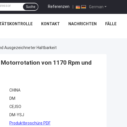
Referenzen
|
German
Suche
ITÄTSKONTROLLE
KONTAKT
NACHRICHTEN
FÄLLE
d Ausgezeichneter Haltbarkeit
t Motorrotation von 1170 Rpm und
CHINA
DM
CE;ISO
DM-YSJ
Produktbroschüre PDF