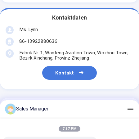
Kontaktdaten
Ms. Lynn
86-13922880636
Fabrik Nr. 1, Wanfeng Aviation Town, Wozhou Town,
Bezirk Xinchang, Provinz Zhejiang
Kontakt
Erhalten Sie Den Besten Preis Für
Sales Manager
R404a Kühlmittel
7:17 PM
Meeresfrüchte Kühlraum mit
digitalem Steuerungssystem