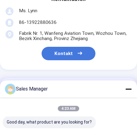
Ms. Lynn
86-13922880636
Fabrik Nr. 1, Wanfeng Aviation Town, Wozhou Town,
Bezirk Xinchang, Provinz Zhejiang
Kontakt
Erhalten Sie Den Besten Preis Für
Sales Manager
Kühlraum für Mikrocomputer
4:23 AM
für Obst und Gemüse mit
Temperaturbereich von -20°C
Good day, what product are you looking for?
bis 10°C