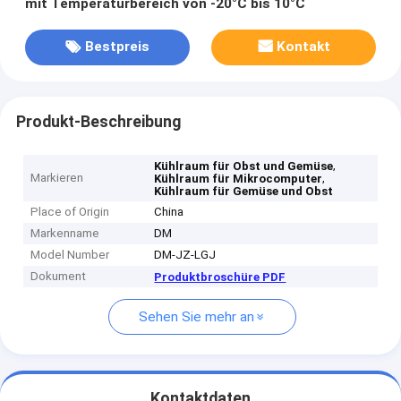
mit Temperaturbereich von -20°C bis 10°C
Bestpreis
Kontakt
Produkt-Beschreibung
,
Kühlraum für Obst und Gemüse
Markieren
,
Kühlraum für Mikrocomputer
Kühlraum für Gemüse und Obst
Place of Origin
China
Markenname
DM
Model Number
DM-JZ-LGJ
Dokument
Produktbroschüre PDF
Sehen Sie mehr an
Kontaktdaten