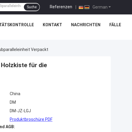
Referenzen
|
German
Suche
ITÄTSKONTROLLE
KONTAKT
NACHRICHTEN
FÄLLE
bparalleleinheit Verpackt
Holzkiste für die
China
DM
DM-JZ-LGJ
Produktbroschüre PDF
nd AGB: