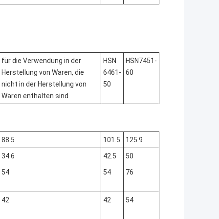
für die Verwendung in der
HSN
HSN7451-
Herstellung von Waren, die
6461-
60
nicht in der Herstellung von
50
Waren enthalten sind
88.5
101.5
125.9
34.6
42.5
50
54
54
76
42
42
54