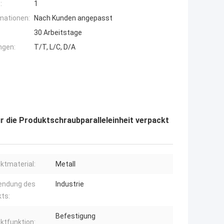
:
1
mationen:
Nach Kunden angepasst
30 Arbeitstage
ngen:
T/T, L/C, D/A
r die Produktschraubparalleleinheit verpackt
ktmaterial:
Metall
endung des
Industrie
ts:
Befestigung
ktfunktion: