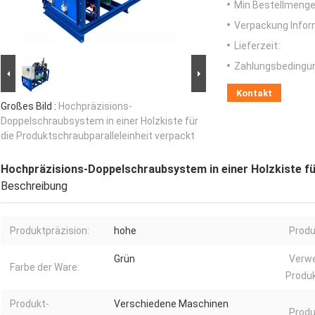
Min Bestellmenge
Verpackung Infor
Lieferzeit:
Zahlungsbedingu
Kontakt
Großes Bild :
Hochpräzisions-
Doppelschraubsystem in einer Holzkiste für
die Produktschraubparalleleinheit verpackt
Hochpräzisions-Doppelschraubsystem in einer Holzkiste fü
Beschreibung
Produktpräzision:
hohe
Produ
Grün
Verw
Farbe der Ware:
Produk
Produkt-
Verschiedene Maschinen
Produ