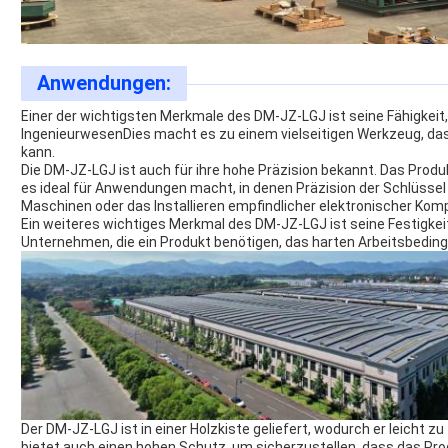
Anwendungen:
Einer der wichtigsten Merkmale des DM-JZ-LGJ ist seine Fähigkeit
IngenieurwesenDies macht es zu einem vielseitigen Werkzeug, das
kann.
Die DM-JZ-LGJ ist auch für ihre hohe Präzision bekannt. Das Produk
es ideal für Anwendungen macht, in denen Präzision der Schlüssel
Maschinen oder das Installieren empfindlicher elektronischer K
Ein weiteres wichtiges Merkmal des DM-JZ-LGJ ist seine Festigkeit
Unternehmen, die ein Produkt benötigen, das harten Arbeitsbedin
Der DM-JZ-LGJ ist in einer Holzkiste geliefert, wodurch er leicht zu
bietet auch einen hohen Schutz, um sicherzustellen, dass das Pr