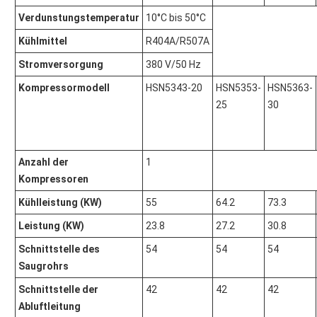
Verdunstungstemperatur
10°C bis 50°C
Kühlmittel
R404A/R507A
Stromversorgung
380 V/50 Hz
Kompressormodell
HSN5343-20
HSN5353-
HSN5363-
25
30
Anzahl der
1
Kompressoren
Kühlleistung (KW)
55
64.2
73.3
Leistung (KW)
23.8
27.2
30.8
Schnittstelle des
54
54
54
Saugrohrs
Schnittstelle der
42
42
42
Abluftleitung