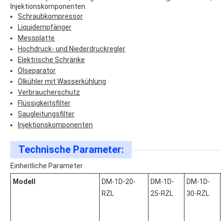
Injektionskomponenten.
Schraubkompressor
Liquidempfänger
Messplatte
Hochdruck- und Niederdruckregler
Elektrische Schränke
Ölseparator
Ölkühler mit Wasserkühlung
Verbraucherschutz
Flüssigkeitsfilter
Saugleitungsfilter
Injektionskomponenten
Technische Parameter:
Einheitliche Parameter
Modell
DM-1D-20-
DM-1D-
DM-1D-
RZL
25-RZL
30-RZL