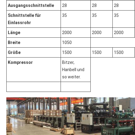
Ausgangsschnittstelle
28
28
28
Schnittstelle für
35
35
35
Einlassrohr
Länge
2000
2000
2000
Breite
1050
Größe
1500
1500
1500
Kompressor
Bitzer,
Hanbell und
so weiter.