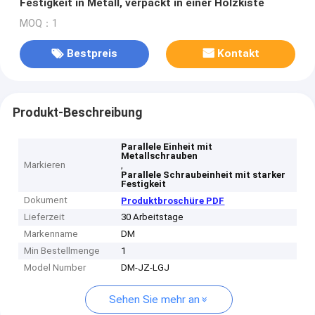
Festigkeit in Metall, verpackt in einer Holzkiste
MOQ：1
Bestpreis
Kontakt
Produkt-Beschreibung
Parallele Einheit mit
Metallschrauben
Markieren
,
Parallele Schraubeinheit mit starker
Festigkeit
Dokument
Produktbroschüre PDF
Lieferzeit
30 Arbeitstage
Markenname
DM
Min Bestellmenge
1
Model Number
DM-JZ-LGJ
Sehen Sie mehr an