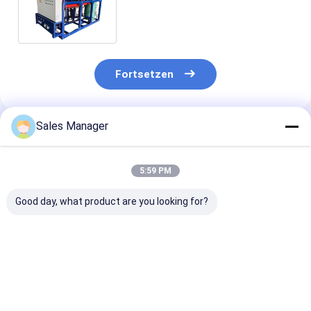
Metall, verpackt in einer
Holzkiste
Fortsetzen
Sales Manager
Empfohlene Produkte
5:59 PM
Good day, what product are you looking for?
Holzbox Paket
Verschiedene
2000kg
Schraubparallel-
Maschinen, die
Schraubparall
Einheit für eine
Parallelschraubfahrer
Einheit zur
stabile Leistung in
für Produkte in
Befestigung