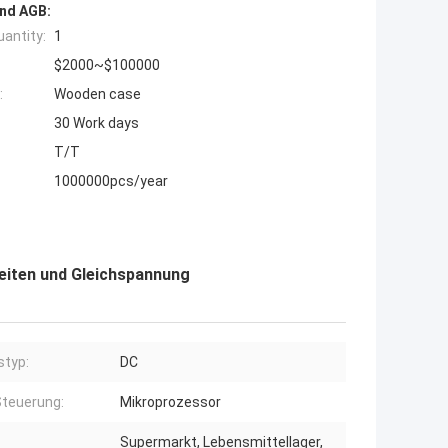
nd AGB:
antity:
1
$2000~$100000
:
Wooden case
30 Work days
T/T
1000000pcs/year
eiten und Gleichspannung
styp:
DC
Steuerung:
Mikroprozessor
Supermarkt, Lebensmittellager,