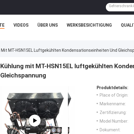
TE
VIDEOS
ÜBER UNS
WERKSBESICHTIGUNG
QUAL
 Mit MT-HSN15EL Luftgekühlten Kondensationseinheiten Und Gleich
Kühlung mit MT-HSN15EL luftgekühlten Konden
Gleichspannung
Produktdetails:
Place of Origin:
Markenname:
Zertifizierung:
Model Number:
Dokument: