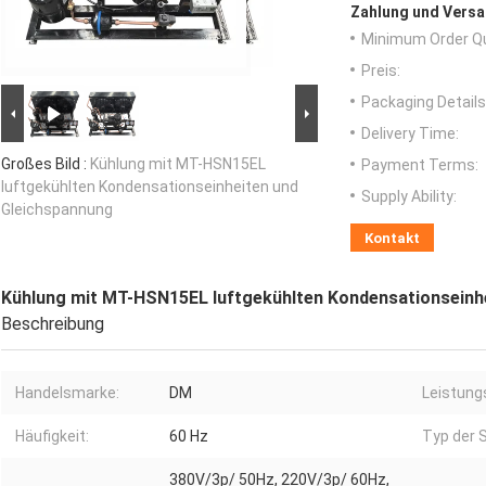
Zahlung und Versa
Minimum Order Qu
Preis:
Packaging Details
Delivery Time:
Großes Bild :
Kühlung mit MT-HSN15EL
Payment Terms:
luftgekühlten Kondensationseinheiten und
Supply Ability:
Gleichspannung
Kontakt
Kühlung mit MT-HSN15EL luftgekühlten Kondensationseinh
Beschreibung
Handelsmarke:
DM
Leistung
Häufigkeit:
60 Hz
Typ der 
380V/3p/ 50Hz, 220V/3p/ 60Hz,