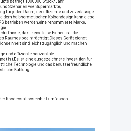
dukts beträgt 1000000 Stück/Jahr.
 und Szenarien wie Supermärkte,
ng für jeden Raum, der effiziente und zuverlässige
nd dem halbhermetischen Kolbendesign kann diese
 PS betrieben werden.eine renommierte Marke,
gie.
rfnisse, da sie eine leise Einheit ist, die
 des Raumes beeinträchtigt.Dieses Gerät eignet
tionseinheit sind leicht zugänglich und machen
e und effiziente horizontale
et ist.Es ist eine ausgezeichnete Investition für
ittliche Technologie und das benutzerfreundliche
rbliche Kühlung.
e der Kondensationseinheit umfassen: