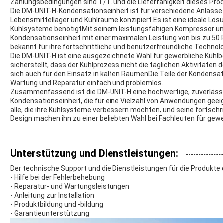
Zahlungsbedingungen sind T/T, und die Lieferfähigkeit dieses Pro
Die DM-UNIT-H-Kondensationseinheit ist für verschiedene Anlässe
Lebensmittellager und Kühlräume konzipiert.Es ist eine ideale Lösu
Kühlsysteme benötigtMit seinem leistungsfähigen Kompressor u
Kondensationseinheit mit einer maximalen Leistung von bis zu 50
bekannt für ihre fortschrittliche und benutzerfreundliche Technolo
Die DM-UNIT-H ist eine ausgezeichnete Wahl für gewerbliche Kühlbedü
sicherstellt, dass der Kühlprozess nicht die täglichen Aktivitäten
sich auch für den Einsatz in kalten RäumenDie Teile der Kondensa
Wartung und Reparatur einfach und problemlos.
Zusammenfassend ist die DM-UNIT-H eine hochwertige, zuverlässig
Kondensationseinheit, die für eine Vielzahl von Anwendungen geeign
alle, die ihre Kühlsysteme verbessern möchten, und seine fortschr
Design machen ihn zu einer beliebten Wahl bei Fachleuten für gewe
Unterstützung und Dienstleistungen:
Der technische Support und die Dienstleistungen für die Produkt
- Hilfe bei der Fehlerbehebung
- Reparatur- und Wartungsleistungen
- Anleitung zur Installation
- Produktbildung und -bildung
- Garantieunterstützung