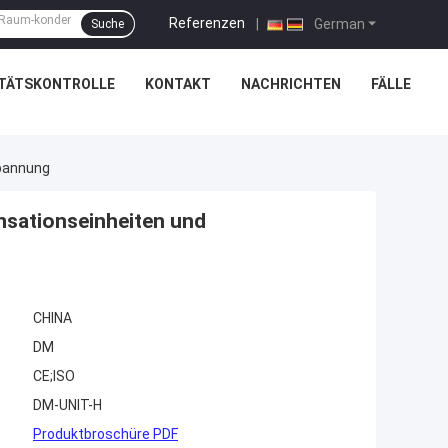
Referenzen
|
German
Suche
ITÄTSKONTROLLE
KONTAKT
NACHRICHTEN
FÄLLE
spannung
sationseinheiten und
CHINA
DM
CE;ISO
DM-UNIT-H
Produktbroschüre PDF