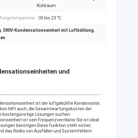
Kühlraum
fungstemperatur:
-35 bis 23 °C
g
,
380V-Kondensationseinheit mit Luftkühlung
,
gen
ensationseinheiten und
nsationseinheit ist der luftgekühlte Kondensator,
ktion hilft auch, die Gesamtwartungskosten der
, die kostengünstige Lösungen suchen.
seinheit ist sein Frequenzventilator.Sie ist ideal
sungen benötigen.Diese Funktion stellt sicher,
nd das Risiko von Ausfällen und Systemfehlern