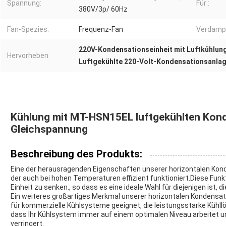
Spannung:
Für::
380V/3p/ 60Hz
Fan-Spezies:
Frequenz-Fan
Verdamp
220V-Kondensationseinheit mit Luftkühlun
Hervorheben:
Luftgekühlte 220-Volt-Kondensationsanla
Kühlung mit MT-HSN15EL luftgekühlten Kond
Gleichspannung
Beschreibung des Produkts:
Eine der herausragenden Eigenschaften unserer horizontalen Konde
der auch bei hohen Temperaturen effizient funktioniert.Diese Fun
Einheit zu senken., so dass es eine ideale Wahl für diejenigen ist
Ein weiteres großartiges Merkmal unserer horizontalen Kondensation
für kommerzielle Kühlsysteme geeignet, die leistungsstarke Kühllö
dass Ihr Kühlsystem immer auf einem optimalen Niveau arbeitet u
verringert.