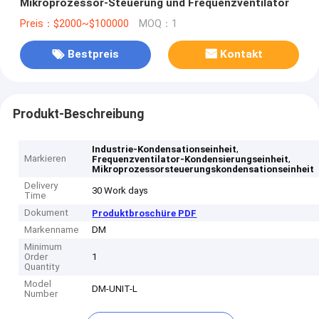
Mikroprozessor-Steuerung und Frequenzventilator
Preis：$2000~$100000
MOQ：1
Bestpreis
Kontakt
Produkt-Beschreibung
,
Industrie-Kondensationseinheit
Markieren
,
Frequenzventilator-Kondensierungseinheit
Mikroprozessorsteuerungskondensationseinheit
Delivery
30 Work days
Time
Dokument
Produktbroschüre PDF
Markenname
DM
Minimum
Order
1
Quantity
Model
DM-UNIT-L
Number