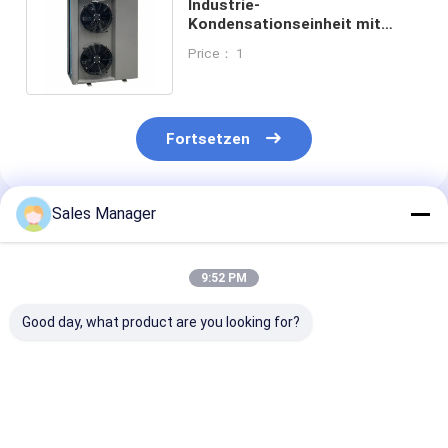
Industrie-
Kondensationseinheit mit
Mikroprozessor-Steuerung und
Price： 1
Frequenzventilator
Fortsetzen
Sales Manager
Empfohlene Produkte
9:52 PM
Good day, what product are you looking for?
Versatile Axial-
Kälteverflüssigungssatz-
2HP-30HP
Ventilator
Teile mit 2 PS-30 PS
Kondensations