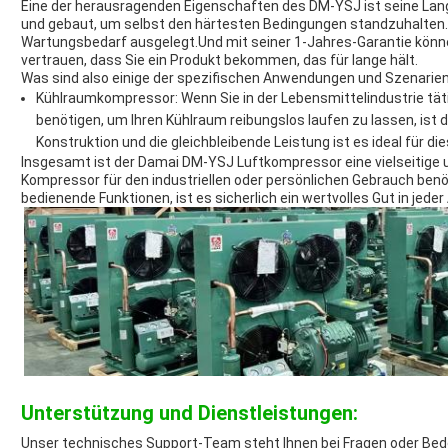
Eine der herausragenden Eigenschaften des DM-YSJ ist seine La
und gebaut, um selbst den härtesten Bedingungen standzuhalten.
Wartungsbedarf ausgelegt.Und mit seiner 1-Jahres-Garantie können
vertrauen, dass Sie ein Produkt bekommen, das für lange hält.
Was sind also einige der spezifischen Anwendungen und Szenarien
Kühlraumkompressor: Wenn Sie in der Lebensmittelindustrie tät
benötigen, um Ihren Kühlraum reibungslos laufen zu lassen, ist 
Konstruktion und die gleichbleibende Leistung ist es ideal für d
Insgesamt ist der Damai DM-YSJ Luftkompressor eine vielseitige un
Kompressor für den industriellen oder persönlichen Gebrauch benö
bedienende Funktionen, ist es sicherlich ein wertvolles Gut in jed
Unterstützung und Dienstleistungen:
Unser technisches Support-Team steht Ihnen bei Fragen oder Be