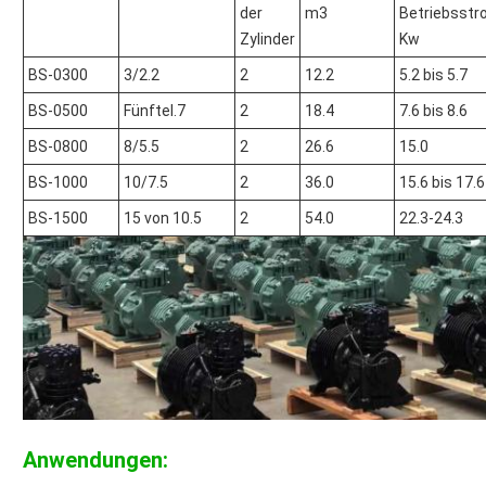
der
m3
Betriebsst
Zylinder
Kw
BS-0300
3/2.2
2
12.2
5.2 bis 5.7
BS-0500
Fünftel.7
2
18.4
7.6 bis 8.6
BS-0800
8/5.5
2
26.6
15.0
BS-1000
10/7.5
2
36.0
15.6 bis 17.6
BS-1500
15 von 10.5
2
54.0
22.3-24.3
Anwendungen: