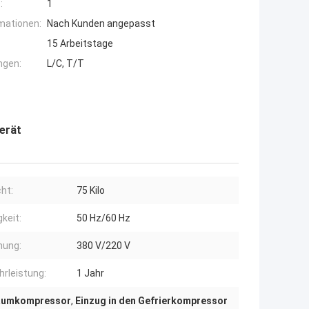
:
1
mationen:
Nach Kunden angepasst
15 Arbeitstage
ngen:
L/C, T/T
erät
ht:
75 Kilo
gkeit:
50 Hz/60 Hz
nung:
380 V/220 V
rleistung:
1 Jahr
aumkompressor
,
Einzug in den Gefrierkompressor