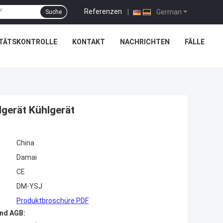
Referenzen
|
German
Suche
ITÄTSKONTROLLE
KONTAKT
NACHRICHTEN
FÄLLE
lgerät Kühlgerät
China
Damai
CE
DM-YSJ
Produktbroschüre PDF
nd AGB: