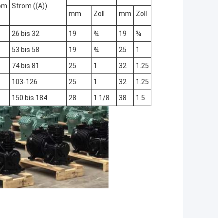
rom
Strom ((A))
mm
Zoll
mm
Zoll
26 bis 32
19
¾
19
¾
53 bis 58
19
¾
25
1
74 bis 81
25
1
32
1.25
103-126
25
1
32
1.25
150 bis 184
28
1 1/8
38
1.5