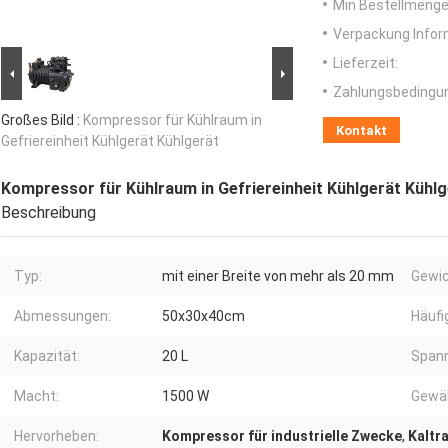
Min Bestellmenge
Verpackung Infor
Lieferzeit:
Zahlungsbedingu
Großes Bild :
Kompressor für Kühlraum in
Kontakt
Gefriereinheit Kühlgerät Kühlgerät
Kompressor für Kühlraum in Gefriereinheit Kühlgerät Kühlg
Beschreibung
Typ:
mit einer Breite von mehr als 20 mm
Gewic
Abmessungen:
50x30x40cm
Häufi
Kapazität:
20 L
Span
Macht:
1500 W
Gewäh
Hervorheben:
Kompressor für industrielle Zwecke
,
Kaltr