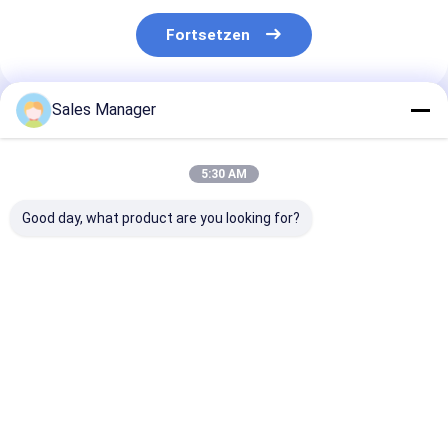
Fortsetzen
Sales Manager
Empfohlene Produkte
5:30 AM
Good day, what product are you looking for?
Langlebiger,
220-240V/50Hz
120 V Industri
industrieller,
leistungsstarker
Rollkompresso
tragbarer
Luftkühlerkompressor
Hersteller für
Kompressor mit
für Kühlräume bis zu
Kühlsysteme
Doppelstufenkompression
500 Quadratmeter
Bestpreis
Bestpreis
Bestprei
und 50 Hz Frequenz