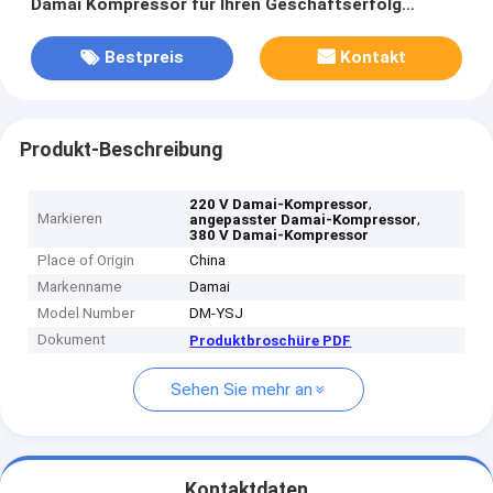
Damai Kompressor für Ihren Geschäftserfolg
angepasst
Bestpreis
Kontakt
Produkt-Beschreibung
,
220 V Damai-Kompressor
Markieren
,
angepasster Damai-Kompressor
380 V Damai-Kompressor
Place of Origin
China
Markenname
Damai
Model Number
DM-YSJ
Dokument
Produktbroschüre PDF
Sehen Sie mehr an
Kontaktdaten