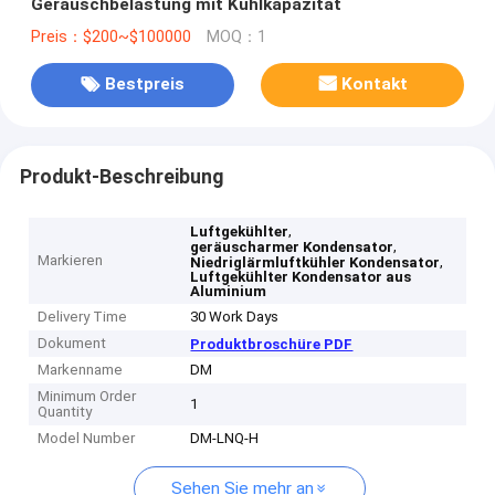
Geräuschbelastung mit Kühlkapazität
Preis：$200~$100000
MOQ：1
Bestpreis
Kontakt
Produkt-Beschreibung
,
Luftgekühlter
,
geräuscharmer Kondensator
Markieren
,
Niedriglärmluftkühler Kondensator
Luftgekühlter Kondensator aus
Aluminium
Delivery Time
30 Work Days
Dokument
Produktbroschüre PDF
Markenname
DM
Minimum Order
1
Quantity
Model Number
DM-LNQ-H
Sehen Sie mehr an