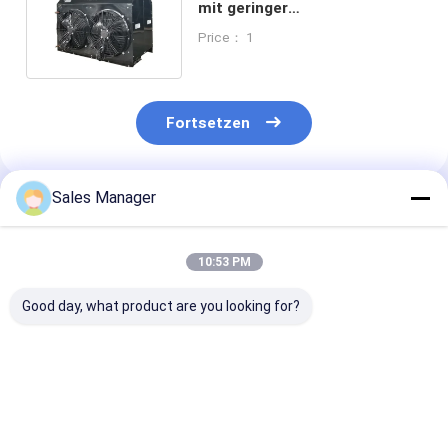
mit geringer
Geräuschbelastung mit
Price： 1
Kühlkapazität
Fortsetzen
Sales Manager
Empfohlene Produkte
10:53 PM
Good day, what product are you looking for?
H-Typ Luftkühler
Anpassbares
Kondensator m
Kondensator für die
Verflüssigungssatz
Kühlkompresso
Bewegung im
für Kühlraum für
den Spazierga