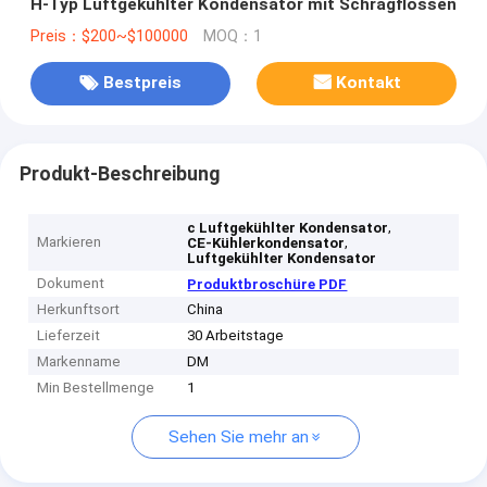
H-Typ Luftgekühlter Kondensator mit Schrägflossen
Preis：$200~$100000
MOQ：1
Bestpreis
Kontakt
Produkt-Beschreibung
,
c Luftgekühlter Kondensator
Markieren
,
CE-Kühlerkondensator
Luftgekühlter Kondensator
Dokument
Produktbroschüre PDF
Herkunftsort
China
Lieferzeit
30 Arbeitstage
Markenname
DM
Min Bestellmenge
1
Sehen Sie mehr an