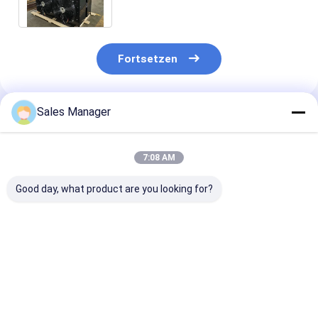
Schrägflossen
Fortsetzen
Sales Manager
Empfohlene Produkte
7:08 AM
Good day, what product are you looking for?
H-Typ Luftkühler
Anpassbares
Kondensator m
Kondensator für die
Verflüssigungssatz
Kühlkompresso
Bewegung im
für Kühlraum für
den Spazierga
Gefrierschrank
industrielle
Gefrierraum
Kühlsystem der
Kühlsysteme für
Bestpreis
Bestpreis
Bestprei
Industrie
begehbare